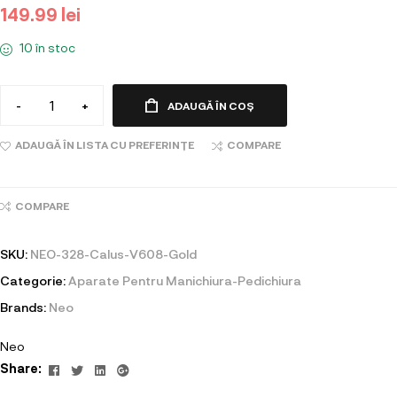
149.99
lei
10 în stoc
-
+
ADAUGĂ ÎN COȘ
ADAUGĂ ÎN LISTA CU PREFERINȚE
COMPARE
COMPARE
SKU:
NEO-328-Calus-V608-Gold
Categorie:
Aparate Pentru Manichiura-Pedichiura
Brands:
Neo
Neo
Facebook
Twitter
Linkedin
Google+
Share: