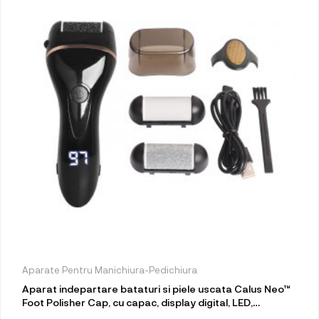
Aparate Pentru Manichiura-Pedichiura
Aparat indepartare bataturi si piele uscata Calus Neo™
Foot Polisher Cap, cu capac, display digital, LED,
incarcare USB, capat suplimentar si 3 role, 2300 rpm,