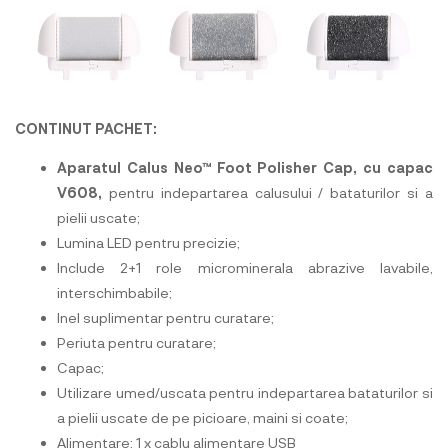
CONTINUT PACHET:
Aparatul Calus Neo™ Foot Polisher Cap, cu capac
V608,
pentru indepartarea calusului / bataturilor si a
pielii uscate;
Lumina LED pentru precizie;
Include 2+1 role microminerala abrazive lavabile,
interschimbabile;
Inel suplimentar pentru curatare;
Periuta pentru curatare;
Capac;
Utilizare umed/uscata pentru indepartarea bataturilor si
a pielii uscate de pe picioare, maini si coate;
Alimentare: 1 x cablu alimentare USB