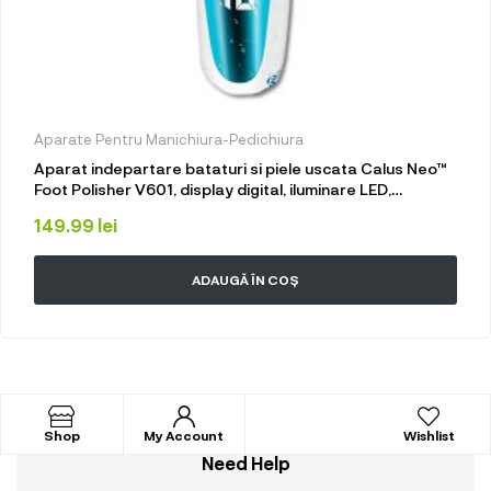
Aparate Pentru Manichiura-Pedichiura
Aparat indepartare bataturi si piele uscata Calus Neo™
Foot Polisher V601, display digital, iluminare LED,
incarcare USB, capat suplimentar si 3 role
149.99
lei
microminerale, 2000 rpm, Albastru
ADAUGĂ ÎN COȘ
Shop
My Account
Wishlist
Need Help