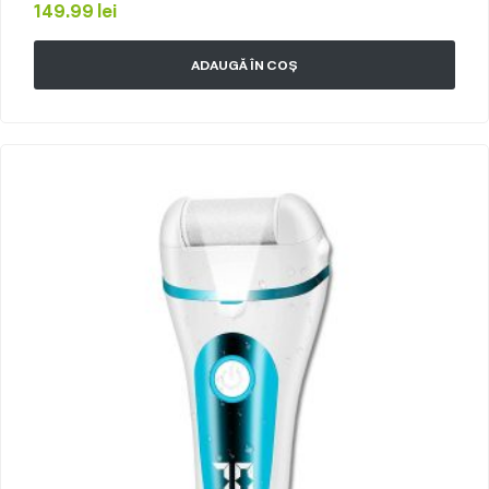
149.99
lei
V608 Black
ADAUGĂ ÎN COȘ