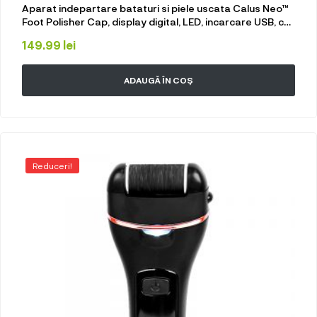
Aparat indepartare bataturi si piele uscata Calus Neo™
Foot Polisher Cap, display digital, LED, incarcare USB, cu
capac si 3 role, 2300 rpm, V608 Silver
149.99
lei
ADAUGĂ ÎN COȘ
Reduceri!