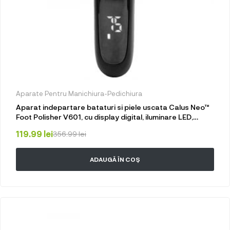
Aparate Pentru Manichiura-Pedichiura
Aparat indepartare bataturi si piele uscata Calus Neo™
Foot Polisher V601, cu display digital, iluminare LED,
incarcare USB, capat suplimentar si 3 role
119.99
lei
356.99
lei
microminerale, 2000 rpm, Negru
ADAUGĂ ÎN COȘ