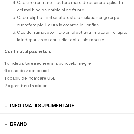
Cap circular mare – putere mare de aspirare, aplicata
cel mai bine pe barbie si pe frunte
Capul eliptic – imbunatateste circulatia sangelui pe
suprafata pielii, ajuta la crearea liniilor fine
Cap de frumusete – are un efect anti-imbatranire, ajuta
la indepartarea tesuturilor epiteliale moarte
Continutul pachetului
1 x indepartarea acneei si a punctelor negre
6 x cap de vid inlocuibil
1 x cablu de incarcare USB
2 x garnituri din silicon
INFORMAȚII SUPLIMENTARE
BRAND