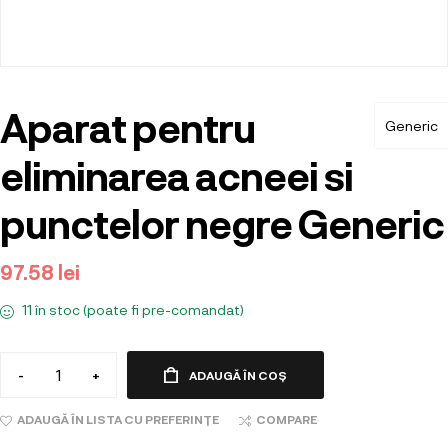
Aparat pentru
Generic
eliminarea acneei si
punctelor negre Generic
97.58
lei
11 în stoc (poate fi pre-comandat)
-
+
ADAUGĂ ÎN COȘ
ADAUGĂ ÎN LISTA CU PREFERINȚE
COMPARE