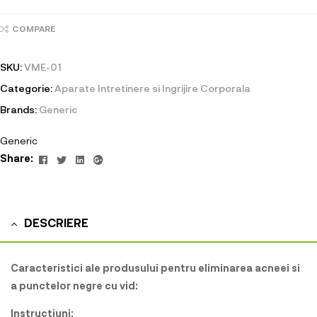
COMPARE
SKU:
VME-01
Categorie:
Aparate Intretinere si Ingrijire Corporala
Brands:
Generic
Generic
Facebook
Twitter
Linkedin
Google+
Share:
DESCRIERE
Caracteristici ale produsului pentru eliminarea acneei si
a punctelor negre cu vid:
Instructiuni: