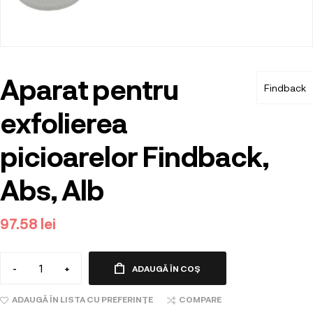
Aparat pentru
Findback
exfolierea
picioarelor Findback,
Abs, Alb
97.58
lei
-
+
ADAUGĂ ÎN COȘ
ADAUGĂ ÎN LISTA CU PREFERINȚE
COMPARE