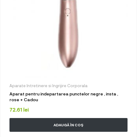
Aparate Intretinere si Ingrijire Corporala
Aparat pentru indepartarea punctelor negre , insta ,
rose + Cadou
72.61
lei
ADAUGĂ ÎN COȘ