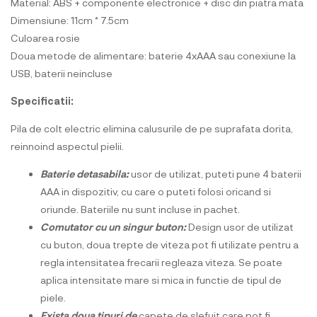
Material: ABS + componente electronice + disc din piatra mata
Dimensiune: 11cm * 7.5cm
Culoarea rosie
Doua metode de alimentare: baterie 4xAAA sau conexiune la
USB, baterii neincluse
Specificatii:
Pila de colt electric elimina calusurile de pe suprafata dorita,
reinnoind aspectul pielii.
Baterie detasabila:
usor de utilizat, puteti pune 4 baterii
AAA in dispozitiv, cu care o puteti folosi oricand si
oriunde. Bateriile nu sunt incluse in pachet.
Comutator cu un singur buton:
Design usor de utilizat
cu buton, doua trepte de viteza pot fi utilizate pentru a
regla intensitatea frecarii regleaza viteza. Se poate
aplica intensitate mare si mica in functie de tipul de
piele.
Exista doua tipuri de
capete de slefuit care pot fi