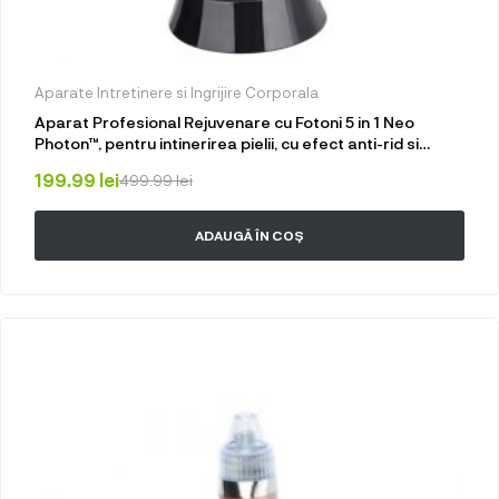
Aparate Intretinere si Ingrijire Corporala
Aparat Profesional Rejuvenare cu Fotoni 5 in 1 Neo
Photon™, pentru intinerirea pielii, cu efect anti-rid si
tratament Electroporare, RF si cu lumina LED, inchide
199.99
lei
499.99
lei
porii, elimina acneea, albire, pentru fata si gat, cu stativ
pentru incarcare rapida, Negru
ADAUGĂ ÎN COȘ