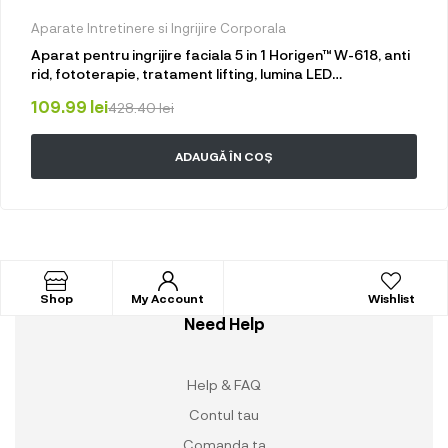
Aparate Intretinere si Ingrijire Corporala
Aparat pentru ingrijire faciala 5 in 1 Horigen™ W-618, anti
rid, fototerapie, tratament lifting, lumina LED
albastru/rosu, anti rid, ioni negativi, inchide porii, acnee,
109.99
lei
428.40
lei
albire, fata si gat, roz
ADAUGĂ ÎN COȘ
Shop
My Account
Wishlist
Need Help
Help & FAQ
Contul tau
Comanda ta