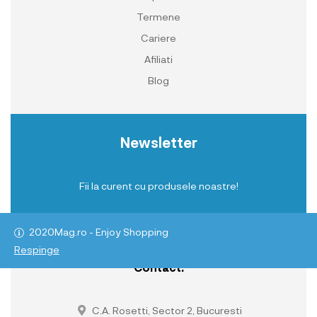
Termene
Cariere
Afiliati
Blog
Newsletter
Fii la curent cu produsele noastre!
2020Mag.ro - Enjoy Shopping
Respinge
Contact:
C.A. Rosetti, Sector 2, Bucuresti