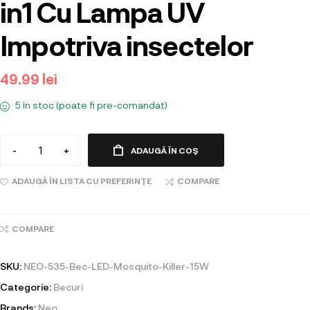
in1 Cu Lampa UV
Impotriva insectelor
49.99
lei
5 în stoc (poate fi pre-comandat)
-
+
ADAUGĂ ÎN COȘ
ADAUGĂ ÎN LISTA CU PREFERINȚE
COMPARE
COMPARE
SKU:
NEO-535-Bec-LED-Mosquito-Killer-15W
Categorie:
Becuri
Brands:
Neo