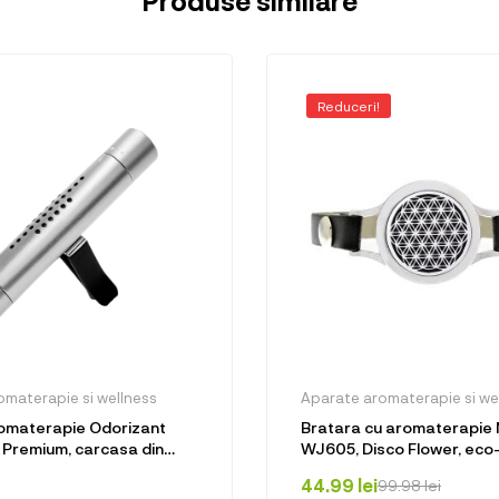
Produse similare
Reduceri!
omaterapie si wellness
Aparate aromaterapie si we
romaterapie Odorizant
Bratara cu aromaterapie
Premium, carcasa din
WJ605, Disco Flower, eco-
orma cilindrica, Silver
aliaj de zinc si piele ecolo
44.99
lei
99.98
lei