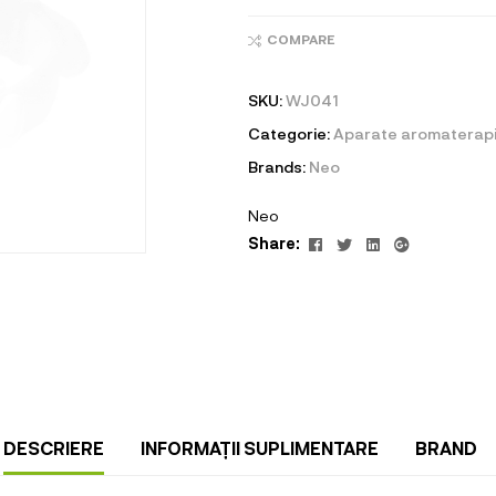
COMPARE
SKU:
WJ041
Categorie:
Aparate aromaterapie
Brands:
Neo
Neo
Facebook
Twitter
Linkedin
Google+
Share:
DESCRIERE
INFORMAȚII SUPLIMENTARE
BRAND