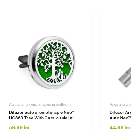
Aparate aromaterapie si wellness
Aparate ar
Difuzor auto aromoterapie Neo™
Difuzor A
HG863 Tree With Cats, cu uleiuri
Auto Neo™ 
esentiale, eco friendly, otel inoxidabil
aluminiu, f
59.99
lei
44.99
lei