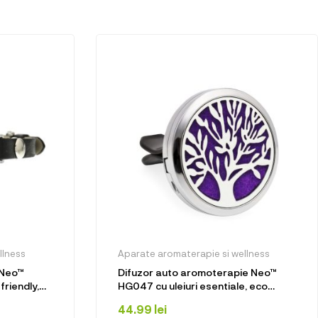
llness
Aparate aromaterapie si wellness
 Neo™
Difuzor auto aromoterapie Neo™
friendly,
HG047 cu uleiuri esentiale, eco
gica
friendly, otel inoxidabil
44.99
lei