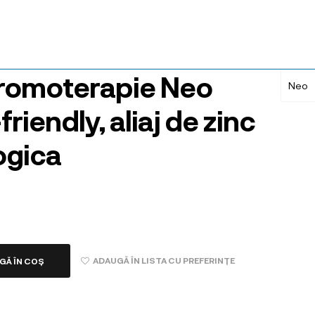
aromoterapie Neo
Neo
riendly, aliaj de zinc
logica
ADAUGĂ ÎN LISTA CU PREFERINȚE
GĂ ÎN COȘ