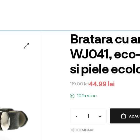
Bratara cu 
WJ041, eco-f
si piele eco
44.99
lei
119.00
lei
10 în stoc
-
+
ADAU
COMPARE