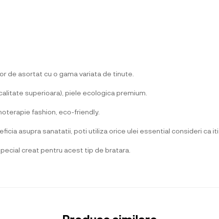
r de asortat cu o gama variata de tinute.
e calitate superioara), piele ecologica premium.
moterapie fashion, eco-friendly.
a asupra sanatatii, poti utiliza orice ulei essential consideri ca iti
special creat pentru acest tip de bratara.