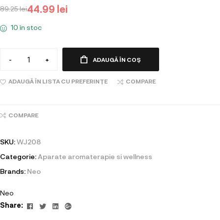
44.99
lei
89.25
lei
10 în stoc
-
+
ADAUGĂ ÎN COȘ
ADAUGĂ ÎN LISTA CU PREFERINȚE
COMPARE
COMPARE
SKU:
WJ208
Categorie:
Aparate aromaterapie si wellness
Brands:
Neo
Neo
Facebook
Twitter
Linkedin
Google+
Share: