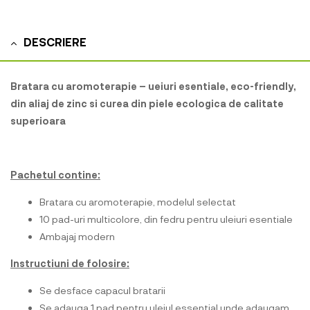
DESCRIERE
Bratara cu aromoterapie – ueiuri esentiale, eco-friendly,
din aliaj de zinc si curea din piele ecologica de calitate
superioara
Pachetul contine:
Bratara cu aromoterapie, modelul selectat
10 pad-uri multicolore, din fedru pentru uleiuri esentiale
Ambajaj modern
Instructiuni de folosire:
Se desface capacul bratarii
Se adauga 1 pad pentru uleiul essential unde adaugam