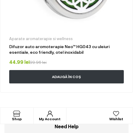
Aparate aromaterapie si wellness
Difuzor auto aromoterapie Neo™ HG043 cu uleiuri
esentiale, eco friendly, otel inoxidabil
44.99
lei
99.96
lei
ADAUGĂ ÎN COȘ
Shop
My Account
Wishlist
Need Help