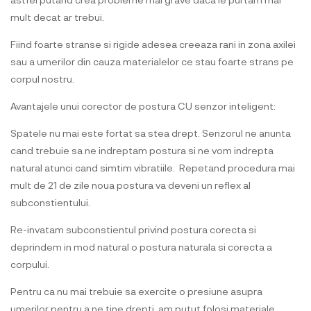
mult decat ar trebui.
Fiind foarte stranse si rigide adesea creeaza rani in zona axilei
sau a umerilor din cauza materialelor ce stau foarte strans pe
corpul nostru.
Avantajele unui corector de postura CU senzor inteligent:
Spatele nu mai este fortat sa stea drept. Senzorul ne anunta
cand trebuie sa ne indreptam postura si ne vom indrepta
natural atunci cand simtim vibratiile. Repetand procedura mai
mult de 21 de zile noua postura va deveni un reflex al
subconstientului.
Re-invatam subconstientul privind postura corecta si
deprindem in mod natural o postura naturala si corecta a
corpului.
Pentru ca nu mai trebuie sa exercite o presiune asupra
umerilor pentru a ne tine drepti, am putut folosi materiale