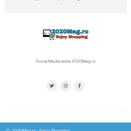
Social Media www.2020Mag.ro
Copyright © 2021
All rights reserved.
www.2020Mag.ro
2020Mag.ro - Enjoy Shopping