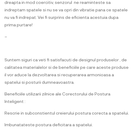
dreapta in mod coercitiv, senzorul ne reaminteste sa
indreptam spatele si nu se va opri din vibratie pana ce spatele
nu va fi indrepat. Vei fi surprins de eficienta acestuia dupa
prima purtare!
–
Suntem siguri ca veti fi satisfacuti de designul produselor , de
calitatea materialelor si de beneficiile pe care aceste produse
il vor aduce la dezvoltarea si recuperarea armonioasa a
spatelui si posturii dumneavoastra.
Beneficiile utilizarii zilnice ale Corectorului de Postura
Inteligent :
Rescrie in subconstientul creierului postura corecta a spatelui.
Imbunatateste postura deficitara a spatelui.