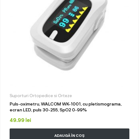
Suporturi Ortopedice si Orteze
Puls-oximetru, WALCOM WK-1001, cu pletismograma,
ecran LED, puls 30-255, SpO2 0-99%
49.99
lei
ADAUGĂ ÎN COȘ