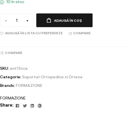
10 în stoc
-
+
ADAUGĂ ÎN COȘ
ADAUGĂ ÎN LISTA CU PREFERINȚE
COMPARE
COMPARE
SKU:
ant13sca
Categorie:
Suporturi Ortopedice si Orteze
Brands:
FORMAZIONE
FORMAZIONE
Facebook
Twitter
Linkedin
Google+
Share: