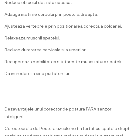
Reduce obiceiul de a sta cocosat.
Adauga inaltime corpului prin postura dreapta.
Ajusteaza vertebrele prin pozitionarea corecta a coloanei.
Relaxeaza muschii spatelui.
Reduce durererea cervicala si a umerilor.
Recupereaza mobilitatea si intareste musculatura spatelui.
Da incredere in sine purtatorului.
Dezavantajele unui corector de postura FARA senzor
inteligent:
Corectoarele de Postura uzuale ne tin fortat cu spatele drept
astfel putand crea probleme mai grave daca le purtam mai