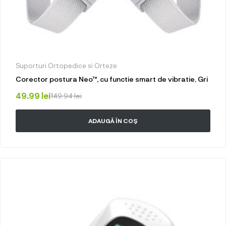
Suporturi Ortopedice si Orteze
Corector postura Neo™, cu functie smart de vibratie, Gri
49.99
lei
149.94
lei
ADAUGĂ ÎN COȘ