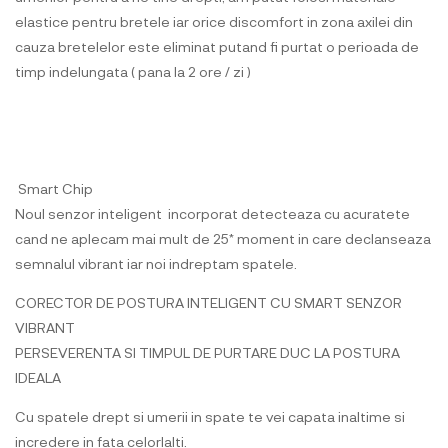
elastice pentru bretele iar orice discomfort in zona axilei din
cauza bretelelor este eliminat putand fi purtat o perioada de
timp indelungata ( pana la 2 ore / zi )
Smart Chip
Noul senzor inteligent incorporat detecteaza cu acuratete
cand ne aplecam mai mult de 25* moment in care declanseaza
semnalul vibrant iar noi indreptam spatele.
CORECTOR DE POSTURA INTELIGENT CU SMART SENZOR
VIBRANT
PERSEVERENTA SI TIMPUL DE PURTARE DUC LA POSTURA
IDEALA
Cu spatele drept si umerii in spate te vei capata inaltime si
incredere in fata celorlalti.