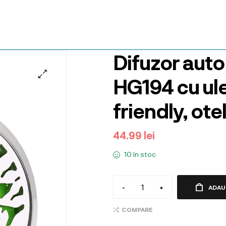
Difuzor aut
HG194 cu ule
friendly, ote
44.99
lei
10 în stoc
-
+
ADAU
COMPARE