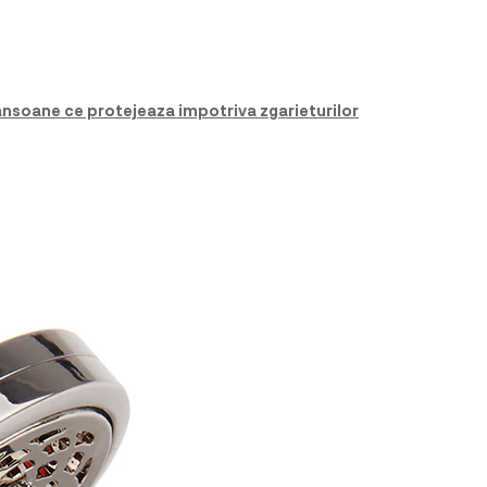
mansoane ce protejeaza impotriva zgarieturilor