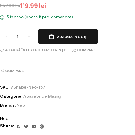
119.99
lei
357.00
lei
5 în stoc (poate fi pre-comandat)
-
+
ADAUGĂ ÎN COȘ
ADAUGĂ ÎN LISTA CU PREFERINȚE
COMPARE
COMPARE
SKU:
VShape-Neo-157
Categorie:
Aparate de Masaj
Brands:
Neo
Neo
Facebook
Twitter
Linkedin
Google+
Share: