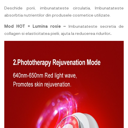
Deschide porii, imbunatateste circulatia, Imbunatateste
absorbtia nutrientilor din produsele cosmetice utilizate.
Mod HOT = Lumina rosie –
Imbunatateste secretia de
collagen si elasticitatea pielii, ajuta la reducerea ridurilor
.