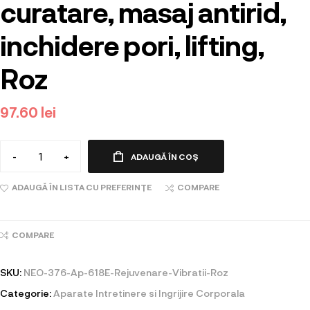
curatare, masaj antirid,
inchidere pori, lifting,
Roz
97.60
lei
-
+
ADAUGĂ ÎN COȘ
ADAUGĂ ÎN LISTA CU PREFERINȚE
COMPARE
COMPARE
SKU:
NEO-376-Ap-618E-Rejuvenare-Vibratii-Roz
Categorie:
Aparate Intretinere si Ingrijire Corporala