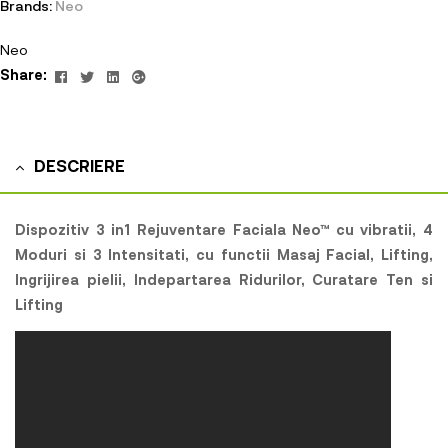
Brands:
Neo
Neo
Facebook
Twitter
Linkedin
Google+
Share:
DESCRIERE
Dispozitiv 3 in1
Rejuventare Faciala Neo™ cu vibratii, 4
Moduri si 3 Intensitati, cu
functii Masaj Facial, Lifting,
Ingrijirea pielii, Indepartarea Ridurilor, Curatare Ten si
Lifting