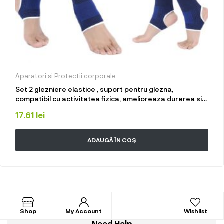
Aparatori si Protectii corporale
Set 2 glezniere elastice , suport pentru glezna,
compatibil cu activitatea fizica, amelioreaza durerea si
ofera suport, marime universala
17.61
lei
ADAUGĂ ÎN COȘ
Shop
My Account
Wishlist
Need Help