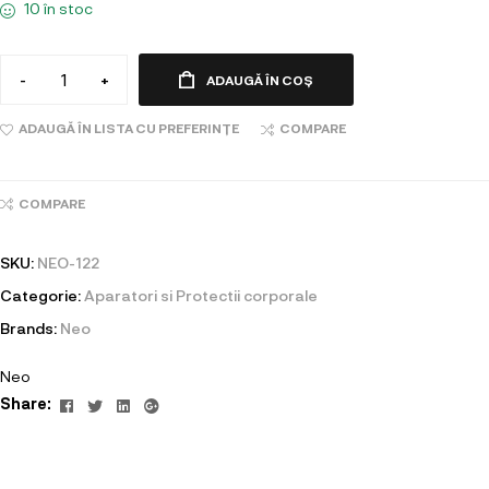
10 în stoc
-
+
ADAUGĂ ÎN COȘ
ADAUGĂ ÎN LISTA CU PREFERINȚE
COMPARE
COMPARE
SKU:
NEO-122
Categorie:
Aparatori si Protectii corporale
Brands:
Neo
Neo
Facebook
Twitter
Linkedin
Google+
Share: