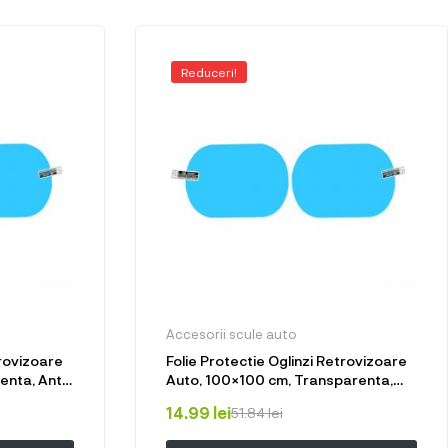
Reduceri!
Accesorii scule auto
trovizoare
Folie Protectie Oglinzi Retrovizoare
nta, Anti-
Auto, 100×100 cm, Transparenta,
Ceata,
Anti-aburire, Anti-stropi, Anti-Ceata,
14.99
lei
51.84
lei
Flexibila