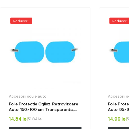
Reduceri!
Reduceri!
Accesorii scule auto
Accesorii s
Folie Protectie Oglinzi Retrovizoare
Folie Prot
Auto, 150×100 cm, Transparenta,
Auto, 95×9
Anti-aburire, Anti-stropi, Anti-Ceata,
aburire, An
14.84
lei
14.99
lei
51.84
lei
5
Flexibila
Flexibila