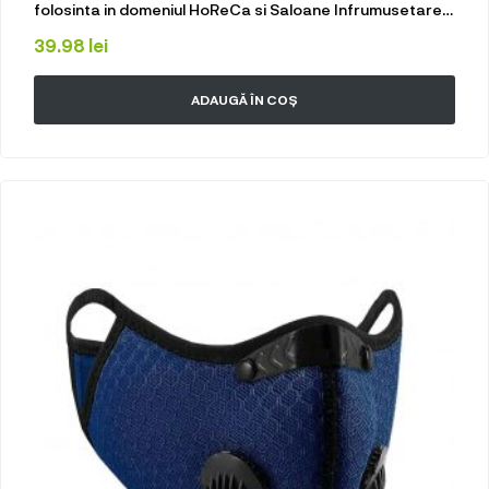
folosinta in domeniul HoReCa si Saloane Infrumusetare,
transparent
39.98
lei
ADAUGĂ ÎN COȘ