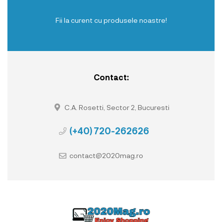
Fii la curent cu produsele noastre!
Contact:
C.A. Rosetti, Sector 2, Bucuresti
(+40) 720-262626
contact@2020mag.ro