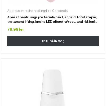
Aparate Intretinere si Ingrijire Corporala
Aparat pentru ingrijire faciala 5 in 1, anti rid, fototerapie,
tratament lifting, lumina LED albastru/rosu, anti rid, ioni
negativi, inchide porii, acnee, albire, fata si gat, Roz
79.99
lei
ADAUGĂ ÎN COȘ