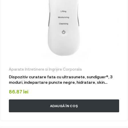
Aparate Intretinere si Ingrijire Corporala
Dispozitiv curatare fata cu ultrasunete, sundiguer®, 3
moduri, indepartare puncte negre, hidratare, skin
scrubber, 600mAh, Alb
86.87
lei
ADAUGĂ ÎN COȘ