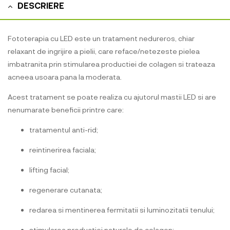
DESCRIERE
Fototerapia cu LED este un tratament nedureros, chiar
relaxant de ingrijire a pielii, care reface/netezeste pielea
imbatranita prin stimularea productiei de colagen si trateaza
acneea usoara pana la moderata.
Acest tratament se poate realiza cu ajutorul mastii LED si are
nenumarate beneficii printre care:
tratamentul anti-rid;
reintinerirea faciala;
lifting facial;
regenerare cutanata;
redarea si mentinerea fermitatii si luminozitatii tenului;
stimularea productiei naturale de colagen;