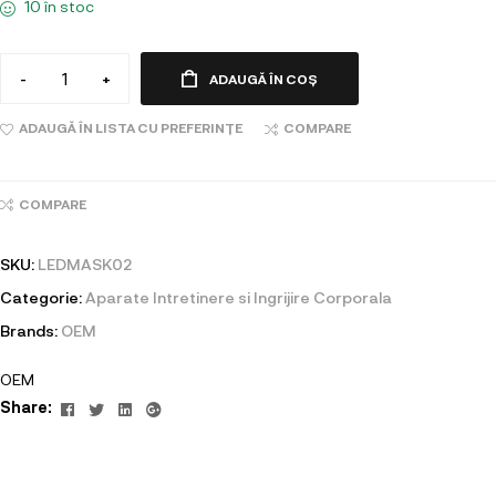
10 în stoc
-
+
ADAUGĂ ÎN COȘ
ADAUGĂ ÎN LISTA CU PREFERINȚE
COMPARE
COMPARE
SKU:
LEDMASK02
Categorie:
Aparate Intretinere si Ingrijire Corporala
Brands:
OEM
OEM
Facebook
Twitter
Linkedin
Google+
Share: