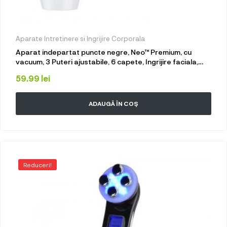
Aparate Intretinere si Ingrijire Corporala
Aparat indepartat puncte negre, Neo™ Premium, cu
vacuum, 3 Puteri ajustabile, 6 capete, Ingrijire faciala,
Curatare faciala, Acnee, Incarcare USB, Alb
59.99
lei
ADAUGĂ ÎN COȘ
Reduceri!