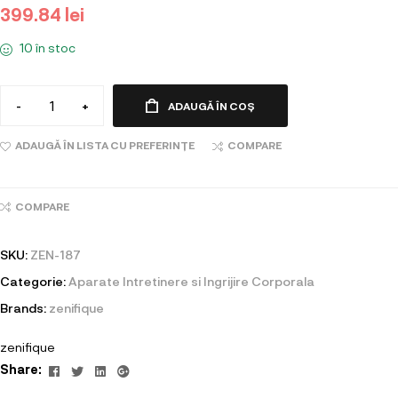
399.84
lei
10 în stoc
-
+
ADAUGĂ ÎN COȘ
ADAUGĂ ÎN LISTA CU PREFERINȚE
COMPARE
COMPARE
SKU:
ZEN-187
Categorie:
Aparate Intretinere si Ingrijire Corporala
Brands:
zenifique
zenifique
Facebook
Twitter
Linkedin
Google+
Share: