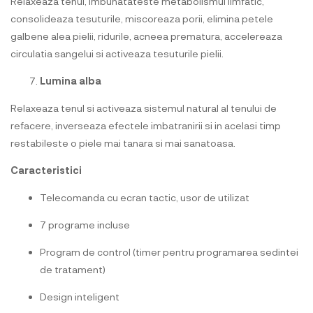
Relaxeaza tenul, imbunatateste metabolismul limfatic,
consolideaza tesuturile, miscoreaza porii, elimina petele
galbene alea pielii, ridurile, acneea prematura, accelereaza
circulatia sangelui si activeaza tesuturile pielii.
Lumina alba
Relaxeaza tenul si activeaza sistemul natural al tenului de
refacere, inverseaza efectele imbatranirii si in acelasi timp
restabileste o piele mai tanara si mai sanatoasa.
Caracteristici
Telecomanda cu ecran tactic, usor de utilizat
7 programe incluse
Program de control (timer pentru programarea sedintei
de tratament)
Design inteligent