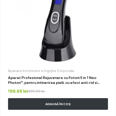
Aparate Intretinere si Ingrijire Corporala
Aparat Profesional Rejuvenare cu Fotoni 5 in 1 Neo
Photon™, pentru intinerirea pielii, cu efect anti-rid si
tratament Electroporare, RF si cu lumina LED, inchide
199.99
lei
499.99
lei
porii, elimina acneea, albire, pentru fata si gat, cu stativ
pentru incarcare rapida, Negru
ADAUGĂ ÎN COȘ