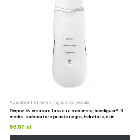
Aparate Intretinere si Ingrijire Corporala
Dispozitiv curatare fata cu ultrasunete, sundiguer®, 3
moduri, indepartare puncte negre, hidratare, skin
scrubber, 600mAh, Alb
86.87
lei