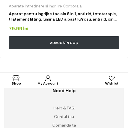
Aparate Intretinere si Ingrijire Corporala
Aparat pentru ingrijire faciala 5 in 1, anti rid, fototerapie,
tratament lifting, lumina LED albastru/rosu, anti rid, ioni
negativi, inchide porii, acnee, albire, fata si gat, Roz
79.99
lei
ADAUGĂ ÎN COȘ
Shop
My Account
Wishlist
Need Help
Help & FAQ
Contul tau
Comanda ta