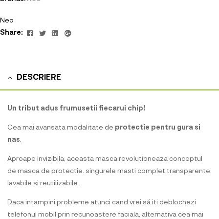
Neo
Facebook
Twitter
Linkedin
Google+
Share:
DESCRIERE
Un tribut adus frumusetii fiecarui chip!
Cea mai avansata modalitate de
protectie pentru gura si
nas
.
Aproape invizibila, aceasta masca revolutioneaza conceptul
de masca de protectie. singurele masti complet transparente,
lavabile si reutilizabile.
Daca intampini probleme atunci cand vrei să iti deblochezi
telefonul mobil prin recunoastere faciala, alternativa cea mai