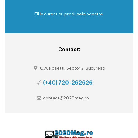
Fii la curent cu produsele noastre!
Contact:
C.A. Rosetti, Sector 2, Bucuresti
(+40) 720-262626
contact@2020mag.ro