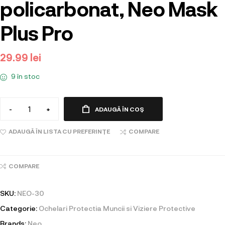
policarbonat, Neo Mask
Plus Pro
29.99
lei
9 în stoc
-
+
ADAUGĂ ÎN COȘ
ADAUGĂ ÎN LISTA CU PREFERINȚE
COMPARE
COMPARE
SKU:
NEO-30
Categorie:
Ochelari Protectia Muncii si Viziere Protective
Brands:
Neo