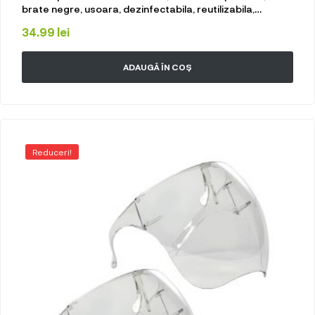
brate negre, usoara, dezinfectabila, reutilizabila,
fashion, Neo Mask Plus Pro policarbonat
34.99
lei
ADAUGĂ ÎN COȘ
Reduceri!