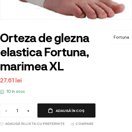
Orteza de glezna
Fortuna
elastica Fortuna,
marimea XL
27.61
lei
10 în stoc
-
+
ADAUGĂ ÎN COȘ
ADAUGĂ ÎN LISTA CU PREFERINȚE
COMPARE