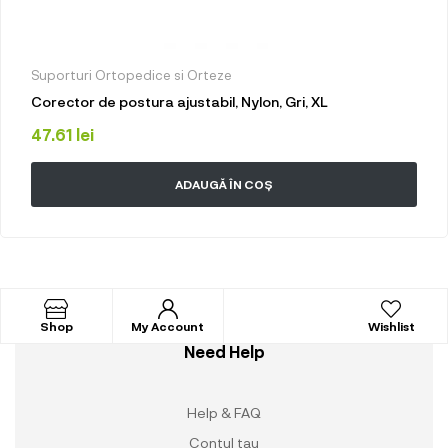
Suporturi Ortopedice si Orteze
Corector de postura ajustabil, Nylon, Gri, XL
47.61
lei
ADAUGĂ ÎN COȘ
Shop
My Account
Wishlist
Need Help
Help & FAQ
Contul tau