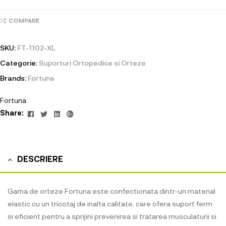
COMPARE
SKU:
FT-1102-XL
Categorie:
Suporturi Ortopedice si Orteze
Brands:
Fortuna
Fortuna
Facebook
Twitter
Linkedin
Google+
Share:
DESCRIERE
Gama de orteze Fortuna este confectionata dintr-un material
elastic cu un tricotaj de inalta calitate, care ofera suport ferm
si eficient pentru a sprijini prevenirea si tratarea musculaturii si