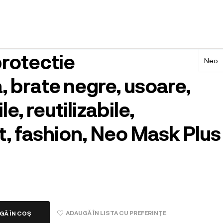
protectie
Neo
, brate negre, usoare,
e, reutilizabile,
, fashion, Neo Mask Plus
ADAUGĂ ÎN LISTA CU PREFERINȚE
GĂ ÎN COȘ