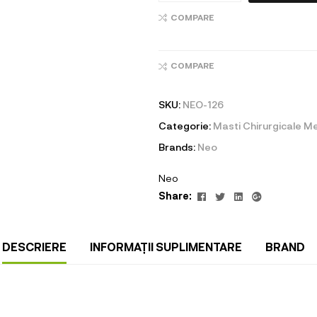
COMPARE
COMPARE
SKU:
NEO-126
Categorie:
Masti Chirurgicale M
Brands:
Neo
Neo
Facebook
Twitter
Linkedin
Google+
Share:
DESCRIERE
INFORMAȚII SUPLIMENTARE
BRAND