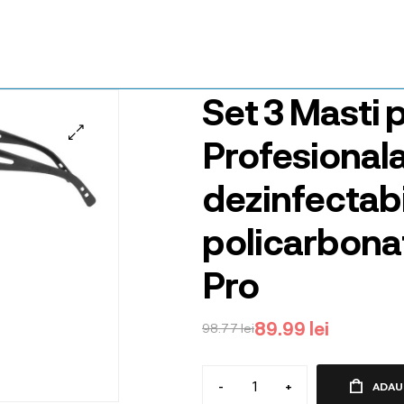
Set 3 Masti 
Profesionala
dezinfectabil
policarbonat
Pro
89.99
lei
98.77
lei
-
+
ADAU