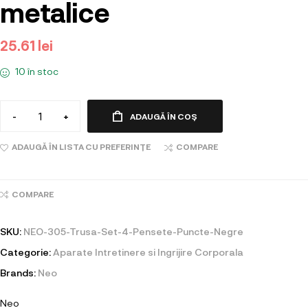
metalice
25.61
lei
10 în stoc
-
+
ADAUGĂ ÎN COȘ
ADAUGĂ ÎN LISTA CU PREFERINȚE
COMPARE
COMPARE
SKU:
NEO-305-Trusa-Set-4-Pensete-Puncte-Negre
Categorie:
Aparate Intretinere si Ingrijire Corporala
Brands:
Neo
Neo