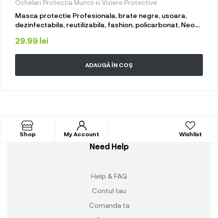
Ochelari Protectia Muncii si Viziere Protective
Masca protectie Profesionala, brate negre, usoara,
dezinfectabila, reutilizabila, fashion, policarbonat, Neo
Mask Plus Pro
29.99
lei
ADAUGĂ ÎN COȘ
Shop
My Account
Wishlist
Need Help
Help & FAQ
Contul tau
Comanda ta