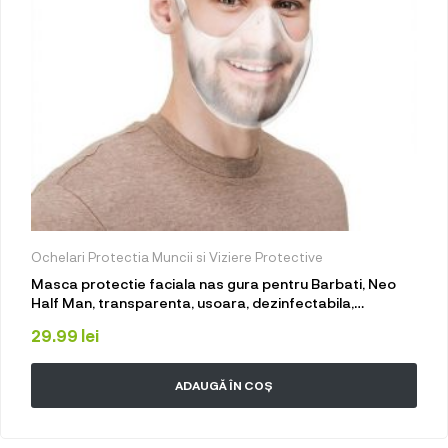
Ochelari Protectia Muncii si Viziere Protective
Masca protectie faciala nas gura pentru Barbati, Neo
Half Man, transparenta, usoara, dezinfectabila,
reutilizabila, fashion
29.99
lei
ADAUGĂ ÎN COȘ