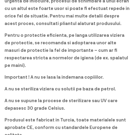
urgenta de inlocuire, procesul de schimbare a unui ecran
cu un altul este foarte usor si poate fi efectuat repede in
orice fel de situatie. Pentru mai multe detalii despre
acest proces, consultati pliantul alaturat produsului.
Pentru o protectie eficienta, pe langa utilizarea viziera
de protectie, se recomanda si adoptarea unor alte
masuri de protectie la fel de importante – cum ar fi
respectarea stricta a normelor de igiena (de ex. spalatul
pe maini).
Important ! A nu se lasa la indemana copiiilor.
A nu se steriliza viziera cu solutii pe baza de petrol.
A nu se supune la procese de sterilizare sau UV care
depasesc 30 grade Celsius.
Produsul este fabricat in Turcia, toate materialele sunt
aprobate CE, conform cu standardele Europene de
calitate.