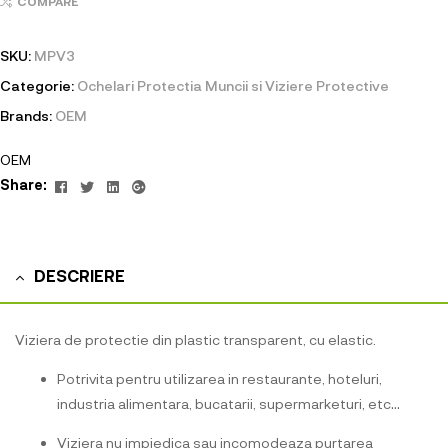
COMPARE
SKU:
MPV3
Categorie:
Ochelari Protectia Muncii si Viziere Protective
Brands:
OEM
OEM
Facebook
Twitter
Linkedin
Google+
Share:
DESCRIERE
Viziera de protectie din plastic transparent, cu elastic.
Potrivita pentru utilizarea in restaurante, hoteluri,
industria alimentara, bucatarii, supermarketuri, etc…
Viziera nu impiedica sau incomodeaza purtarea