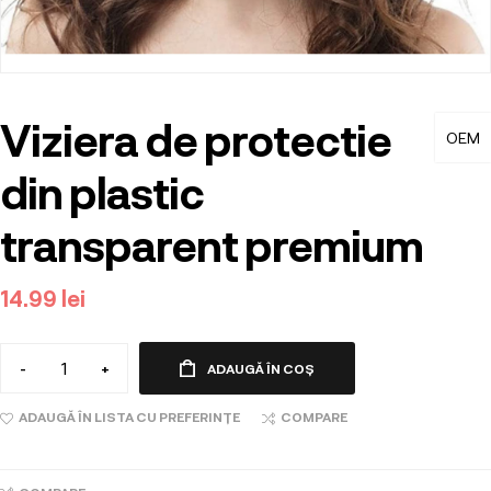
Viziera de protectie
OEM
din plastic
transparent premium
14.99
lei
-
+
ADAUGĂ ÎN COȘ
ADAUGĂ ÎN LISTA CU PREFERINȚE
COMPARE