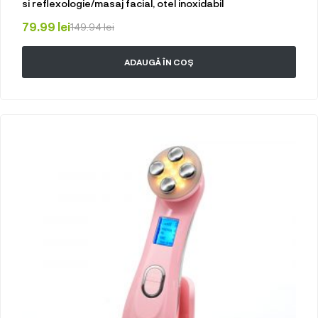
si reflexologie/masaj facial, otel inoxidabil
79.99
lei
149.94
lei
ADAUGĂ ÎN COȘ