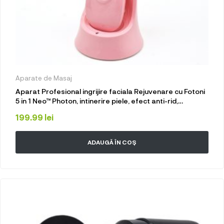
Aparate de Masaj
Aparat Profesional ingrijire faciala Rejuvenare cu Fotoni
5 in 1 Neo™ Photon, intinerire piele, efect anti-rid,
tratament Electroporare, RF lumina LED, inchide porii,
199.99
lei
elimina acneea, Roz
ADAUGĂ ÎN COȘ