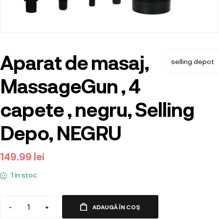
Aparat de masaj,
selling depot
MassageGun , 4
capete , negru, Selling
Depo, NEGRU
149.99
lei
1 în stoc
-
+
ADAUGĂ ÎN COȘ