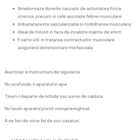
Amelioreaza durerile cauzate de activitatea fizica
intensa, precum si cele asociate febrei musculare;
Imbunatateste vascularizatia si mobilitatea musculara;
Ideal de folosit in faza de incalzire inainte de efort;
Foarte util in tratarea contracturilor musculare
asigurand detensionare miofasciala;
Avertizari si Instructiuni de siguranta:
Nu scufunda-ti aparatul in apa.
Tineti-l departe de lichide sau surse de caldura.
Nu lasati aparatul pornit nesupravegheat.
A se feri de orice fel de soc,cazaturi.