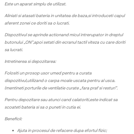
Este un aparat simplu de utilizat.
Aliniati si atasati bateria in unitatea de baza,si introduceti capul
aferent zonei ce doriti sa o lucrati.
Dispozitivul se aprinde actionand micul intrerupator in dreptul
butonului „ON”,apoi setati din ecranul tactil viteza cu care doriti
sa lucrati.
Intretinerea si depozitarea:
Folositi un prosop usor umed pentru a curata
dispozitivul,utilizand o carpa moale uscata pentru al usca.
(mentineti porturile de ventilatie curate „fara praf si resturi”.
Pentru depozitare sau atunci cand calatoriti,este indicat sa
scoateti bateria si sa o puneti in cutia ei.
Beneficii:
Ajuta in procesul de refacere dupa efortul fizic;