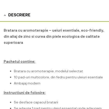
DESCRIERE
Bratara cu aromoterapie – ueiuri esentiale, eco-friendly,
din aliaj de zinc si curea din piele ecologica de calitate
superioara
Pachetul contine:
Bratara cu aromoterapie, modelul selectat
10 pad-uri multicolore, din fedru pentru uleiuri esentiale
Ambajaj modern
Instructiuni de folosire:
Se desface capacul bratarii
Se adauga 1 pad pentru uleiul essential unde adaugam