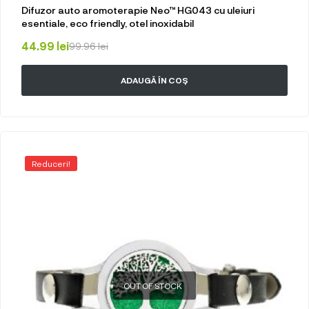
Difuzor auto aromoterapie Neo™ HG043 cu uleiuri
esentiale, eco friendly, otel inoxidabil
44.99
lei
99.96
lei
ADAUGĂ ÎN COȘ
Reduceri!
OUT OF STOCK