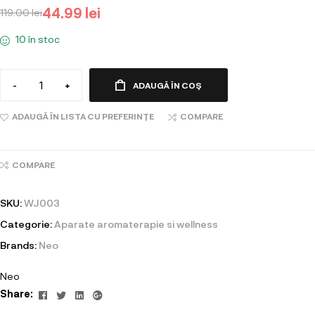
44.99
lei
119.00
lei
10 în stoc
-
+
ADAUGĂ ÎN COȘ
ADAUGĂ ÎN LISTA CU PREFERINȚE
COMPARE
COMPARE
SKU:
WJ003
Categorie:
Aparate aromaterapie si wellness
Brands:
Neo
Neo
Facebook
Twitter
Linkedin
Google+
Share: