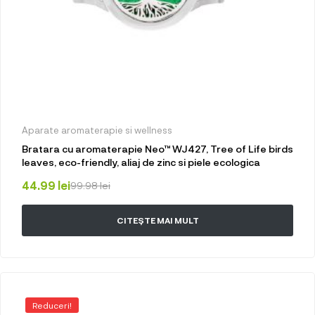
Aparate aromaterapie si wellness
Bratara cu aromaterapie Neo™ WJ427, Tree of Life birds
leaves, eco-friendly, aliaj de zinc si piele ecologica
44.99
lei
99.98
lei
CITEȘTE MAI MULT
Reduceri!