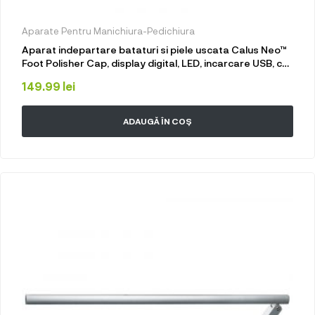
Aparate Pentru Manichiura-Pedichiura
Aparat indepartare bataturi si piele uscata Calus Neo™
Foot Polisher Cap, display digital, LED, incarcare USB, cu
capac si 3 role, 2300 rpm, V608 Silver
149.99
lei
ADAUGĂ ÎN COȘ