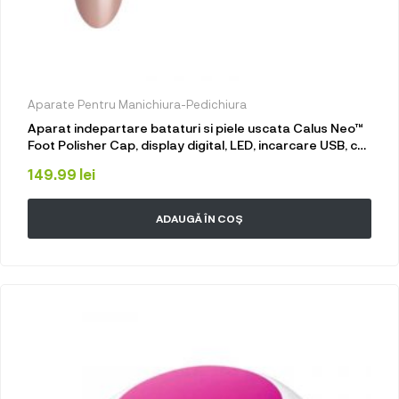
Aparate Pentru Manichiura-Pedichiura
Aparat indepartare bataturi si piele uscata Calus Neo™
Foot Polisher Cap, display digital, LED, incarcare USB, cu
capac si 3 role, 2300 rpm, V608 Gold
149.99
lei
ADAUGĂ ÎN COȘ