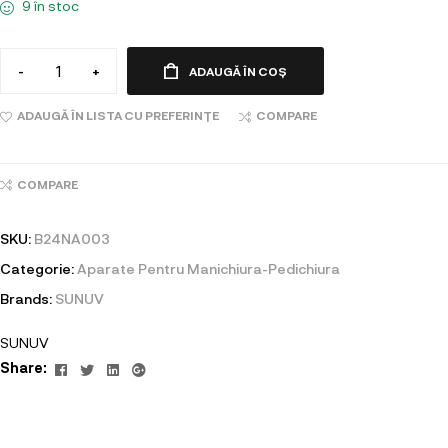
9 în stoc
-
+
ADAUGĂ ÎN COȘ
ADAUGĂ ÎN LISTA CU PREFERINȚE
COMPARE
COMPARE
SKU:
B24NA003
Categorie:
Aparate Pentru Manichiura-Pedichiura
Brands:
SUNUV
SUNUV
Facebook
Twitter
Linkedin
Google+
Share: