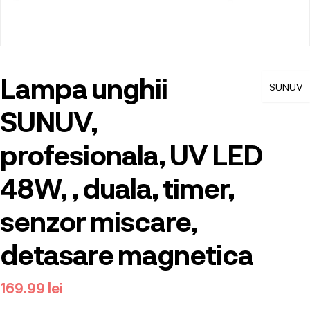
Lampa unghii
SUNUV
SUNUV,
profesionala, UV LED
48W, , duala, timer,
senzor miscare,
detasare magnetica
169.99
lei