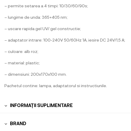
– permite setarea a 4 timpi: 10/30/60/90s;
– lungime de unda: 365+405 nm;
– uscare rapida gel UV/ gel constructie;
– adaptator intrare: 100-240V 50/60Hz 1A, iesire DC 24V/1,5 A;
– culoare: alb roz;
– material: plastic;
– dimensiuni: 200x170x100 mm.
Pachetul contine: lampa, adaptatorul si instructiunile.
INFORMAȚII SUPLIMENTARE
BRAND