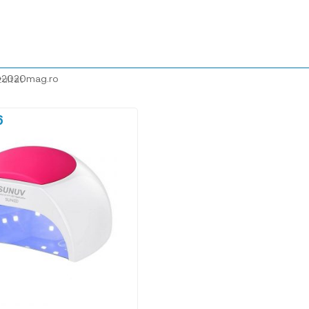
@2020mag.ro
zultat
6