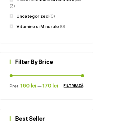
(3)
Uncategorized
(0)
Vitamine si Minerale
(6)
Filter By Brice
160 lei
170 lei
Preț:
—
FILTREAZĂ
Best Seller