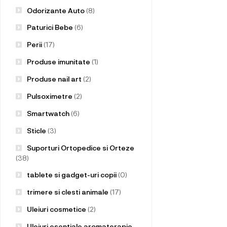
Odorizante Auto
(8)
Paturici Bebe
(6)
Perii
(17)
Produse imunitate
(1)
Produse nail art
(2)
Pulsoximetre
(2)
Smartwatch
(6)
Sticle
(3)
Suporturi Ortopedice si Orteze
(38)
tablete si gadget-uri copii
(0)
trimere si clesti animale
(17)
Uleiuri cosmetice
(2)
Uleiuri esentiale aromaterapie