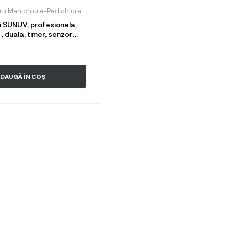
ru Manichiura-Pedichiura
 SUNUV, profesionala,
, duala, timer, senzor
tasare magnetica
DAUGĂ ÎN COȘ