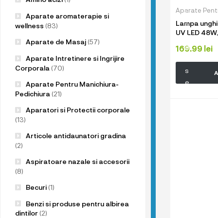
u
Aparate Pent
p
Aparate aromaterapie si
Lampa unghii
r
wellness
(83)
UV LED 48W, 
o
miscare, de
Aparate de Masaj
(57)
d
169.99
lei
Aparate Intretinere si Ingrijire
u
Corporala
(70)
s
A
e
Aparate Pentru Manichiura-
l
Pedichiura
(21)
e
Aparatori si Protectii corporale
n
(13)
o
Articole antidaunatori gradina
a
(2)
s
Aspiratoare nazale si accesorii
t
(8)
r
Becuri
(1)
e
!
Benzi si produse pentru albirea
dintilor
(2)