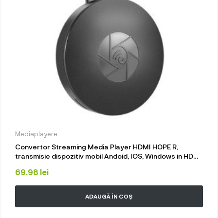
Mediaplayere
Convertor Streaming Media Player HDMI HOPE R,
transmisie dispozitiv mobil Andoid, IOS, Windows in HDMI
prin wifi, AirPlay, MiraCast, DLNA
69.98
lei
ADAUGĂ ÎN COȘ