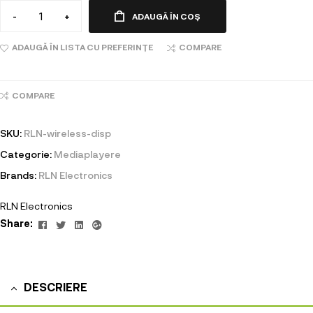
-
+
ADAUGĂ ÎN COȘ
ADAUGĂ ÎN LISTA CU PREFERINȚE
COMPARE
COMPARE
SKU:
RLN-wireless-disp
Categorie:
Mediaplayere
Brands:
RLN Electronics
RLN Electronics
Facebook
Twitter
Linkedin
Google+
Share:
DESCRIERE