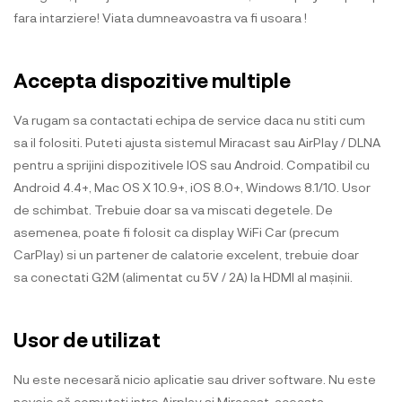
fara intarziere! Viata dumneavoastra va fi usoara !
Accepta dispozitive multiple
Va rugam sa contactati echipa de service daca nu stiti cum
sa il folositi. Puteti ajusta sistemul Miracast sau AirPlay / DLNA
pentru a sprijini dispozitivele IOS sau Android. Compatibil cu
Android 4.4+, Mac OS X 10.9+, iOS 8.0+, Windows 8.1/10. Usor
de schimbat. Trebuie doar sa va miscati degetele. De
asemenea, poate fi folosit ca display WiFi Car (precum
CarPlay) si un partener de calatorie excelent, trebuie doar
sa conectati G2M (alimentat cu 5V / 2A) la HDMI al mașinii.
Usor de utilizat
Nu este necesară nicio aplicatie sau driver software. Nu este
nevoie să comutati intre Airplay si Miracast, aceasta