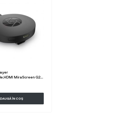
layer
gle,HDMI MiraScreen G2-
iracest, Negru
DAUGĂ ÎN COȘ