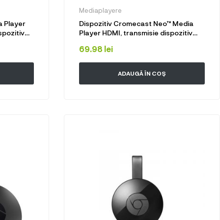
Mediaplayere
 Player
Dispozitiv Cromecast Neo™ Media
spozitiv
Player HDMI, transmisie dispozitiv
 in HDMI
mobil, TV Andoid, IOS, Windows in
69.98
lei
 DLNA
HDMI prin wifi
ADAUGĂ ÎN COȘ