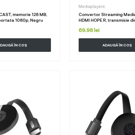
Mediaplayere
CAST, memorie 128 MB,
Convertor Streaming Media
portata 1080p, Negru
HDMI HOPE R, transmisie di
mobil Andoid, IOS, Windows
69.98
lei
prin wifi, AirPlay, MiraCast,
DAUGĂ ÎN COȘ
ADAUGĂ ÎN COȘ