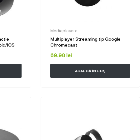
Mediaplayere
nctie
Multiplayer Streaming tip Google
oid/IOS
Chromecast
69.98
lei
ADAUGĂ ÎN COȘ