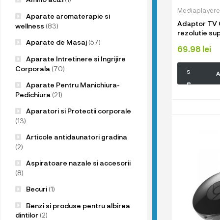
u
Mediaplayere
p
Aparate aromaterapie si
Adaptor TV 
r
wellness
(83)
rezolutie su
o
Aparate de Masaj
(57)
d
69.98
lei
Aparate Intretinere si Ingrijire
u
Corporala
(70)
s
A
e
Aparate Pentru Manichiura-
l
Pedichiura
(21)
e
Aparatori si Protectii corporale
n
(13)
o
Articole antidaunatori gradina
a
(2)
s
Aspiratoare nazale si accesorii
t
(8)
r
Becuri
(1)
e
!
Benzi si produse pentru albirea
dintilor
(2)