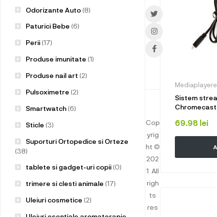
Odorizante Auto
(8)
Paturici Bebe
(6)
Perii
(17)
Produse imunitate
(1)
Produse nail art
(2)
Mediaplayere
Pulsoximetre
(2)
Sistem stre
Chromecast 4
Smartwatch
(6)
World SW-8
Cop
69.98
lei
Sticle
(3)
yrig
Suporturi Ortopedice si Orteze
ht ©
A
(38)
202
tablete si gadget-uri copii
(0)
1
All
righ
trimere si clesti animale
(17)
ts
Uleiuri cosmetice
(2)
res
Uleiuri esentiale aromaterapie