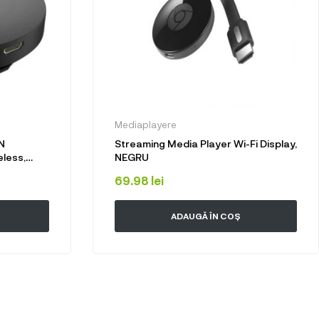
Mediaplayere
N
Streaming Media Player Wi-Fi Display,
eless,
NEGRU
69.98
lei
ADAUGĂ ÎN COȘ