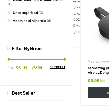
erve
(3)
d.
w
Uncategorized
(0)
ww.
202
Vitamine si Minerale
(6)
0Ma
g.ro
Filter By Brice
Mediaplayere
60 lei
70 lei
Preț:
—
FILTREAZĂ
Streaming p
Airplay,Don
4,Wireless,M
69.98
lei
Best Seller
A