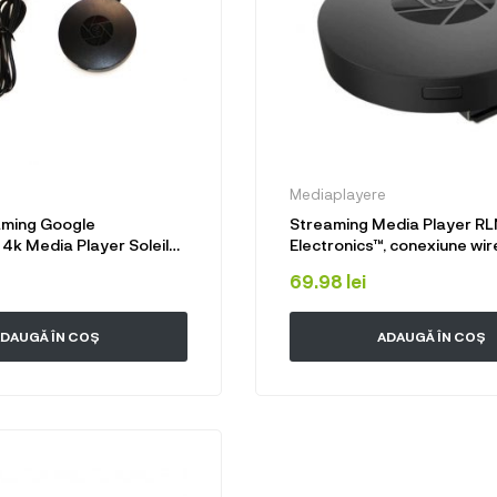
Mediaplayere
aming Google
Streaming Media Player RL
k Media Player Soleil
Electronics™, conexiune wir
89
mirroring, Youtube, 1080P
69.98
lei
DAUGĂ ÎN COȘ
ADAUGĂ ÎN COȘ