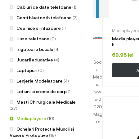
Cabluri de date telefoane
(1)
Casti bluetooth telefoane
(2)
Ceainice si infuzoare
(1)
Mediaplayere
Media player
Huse telefoane
(0)
fi
Irigatoare bucale
(4)
69.98
lei
Jucarii educative
(4)
Soci
al
Laptopuri
(0)
A
Med
Lenjerie Modelatoare
(4)
ia
Lotiuni si creme de corp
(1)
ww
w.2
Masti Chirurgicale Medicale
020
(27)
Mag
Mediaplayere
(10)
.ro
Ochelari Protectia Muncii si
Viziere Protective
(19)