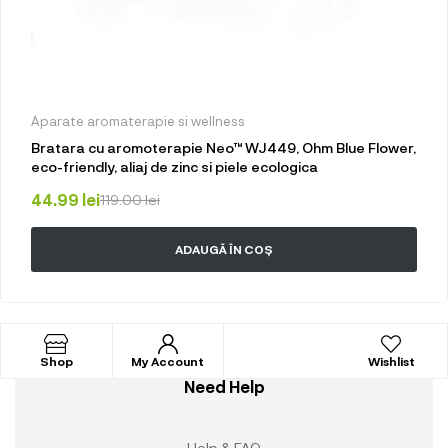
Aparate aromaterapie si wellness
Bratara cu aromoterapie Neo™ WJ449, Ohm Blue Flower,
eco-friendly, aliaj de zinc si piele ecologica
44.99
lei
119.00
lei
ADAUGĂ ÎN COȘ
Shop
My Account
Wishlist
Need Help
Help & FAQ