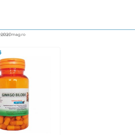
@2020mag.ro
zultat
6