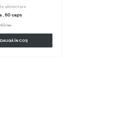
te alimentare
a , 60 caps
6.63
lei
DAUGĂ ÎN COȘ