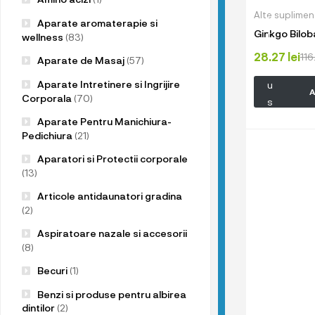
u
Alte suplimen
p
Aparate aromaterapie si
Ginkgo Bilob
r
wellness
(83)
o
28.27
lei
11
Aparate de Masaj
(57)
d
Aparate Intretinere si Ingrijire
u
A
Corporala
(70)
s
e
Aparate Pentru Manichiura-
l
Pedichiura
(21)
e
Aparatori si Protectii corporale
n
(13)
o
Articole antidaunatori gradina
a
(2)
s
Aspiratoare nazale si accesorii
t
(8)
r
Becuri
(1)
e
!
Benzi si produse pentru albirea
dintilor
(2)