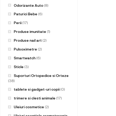
Odorizante Auto
(8)
Paturici Bebe
(6)
Perii
(17)
Produse imunitate
(1)
Produse nail art
(2)
Pulsoximetre
(2)
Smartwatch
(6)
Sticle
(3)
Suporturi Ortopedice si Orteze
(38)
tablete si gadget-uri copii
(0)
trimere si clesti animale
(17)
Uleiuri cosmetice
(2)
Uleiuri esentiale aromaterapie