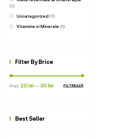
(3)
Uncategorized
(0)
Vitamine si Minerale
(6)
Filter By Brice
20 lei
30 lei
Preț:
—
FILTREAZĂ
Best Seller