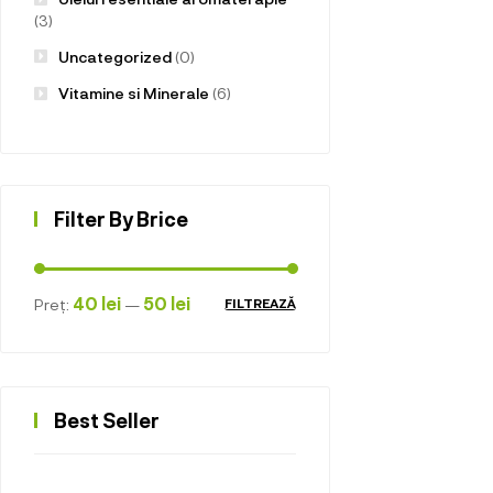
(3)
Uncategorized
(0)
Vitamine si Minerale
(6)
Filter By Brice
40 lei
50 lei
Preț:
—
FILTREAZĂ
Best Seller