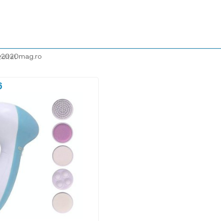
@2020mag.ro
zultat
6