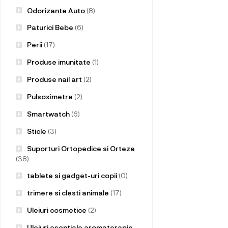
Odorizante Auto
(8)
Paturici Bebe
(6)
Perii
(17)
Produse imunitate
(1)
Produse nail art
(2)
Pulsoximetre
(2)
Smartwatch
(6)
Sticle
(3)
Suporturi Ortopedice si Orteze
(38)
tablete si gadget-uri copii
(0)
trimere si clesti animale
(17)
Uleiuri cosmetice
(2)
Uleiuri esentiale aromaterapie