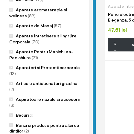
u
Aparate Intret
p
Aparate aromaterapie si
Perie electri
r
wellness
(83)
Eleganza, 5 
o
Alb/Albastru
Aparate de Masaj
(57)
d
47.61
lei
Aparate Intretinere si Ingrijire
u
Corporala
(70)
s
A
e
Aparate Pentru Manichiura-
l
Pedichiura
(21)
e
Aparatori si Protectii corporale
n
(13)
o
Articole antidaunatori gradina
a
(2)
s
Aspiratoare nazale si accesorii
t
(8)
r
Becuri
(1)
e
!
Benzi si produse pentru albirea
dintilor
(2)