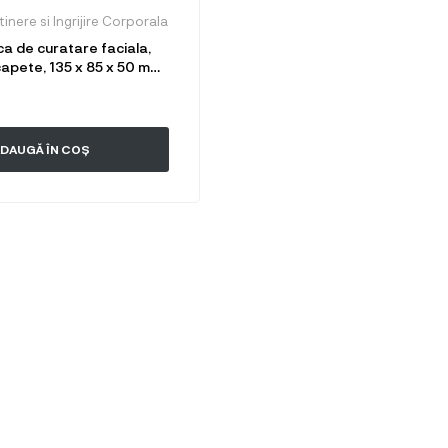
inere si Ingrijire Corporala
ca de curatare faciala,
capete, 135 x 85 x 50 mm,
DAUGĂ ÎN COȘ