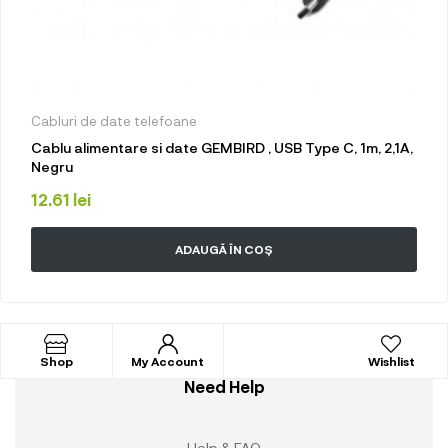
Cabluri de date telefoane
Cablu alimentare si date GEMBIRD , USB Type C, 1m, 2,1A,
Negru
12.61
lei
ADAUGĂ ÎN COȘ
Shop
My Account
Wishlist
Need Help
Help & FAQ