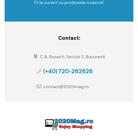
Fii la curent cu produsele noastre!
Contact:
C.A. Rosetti, Sector 2, Bucuresti
(+40) 720-262626
contact@2020mag.ro