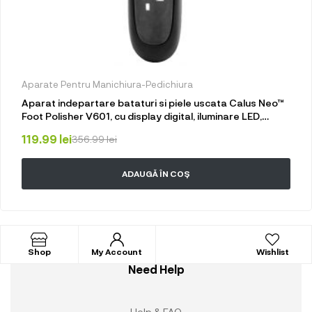
Aparate Pentru Manichiura-Pedichiura
Aparat indepartare bataturi si piele uscata Calus Neo™
Foot Polisher V601, cu display digital, iluminare LED,
incarcare USB, capat suplimentar si 3 role
119.99
lei
356.99
lei
microminerale, 2000 rpm, Negru
ADAUGĂ ÎN COȘ
Shop
My Account
Wishlist
Need Help
Help & FAQ