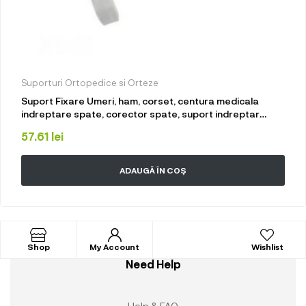
Suporturi Ortopedice si Orteze
Suport Fixare Umeri, ham, corset, centura medicala
indreptare spate, corector spate, suport indreptar
pozitie brate, LRTM, alb
57.61
lei
ADAUGĂ ÎN COȘ
Shop
My Account
Wishlist
Need Help
Help & FAQ