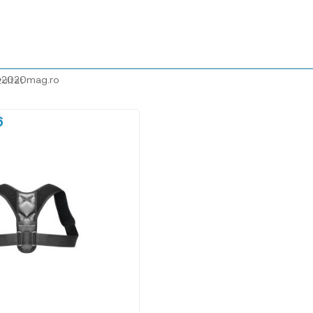
@2020mag.ro
zultat
6