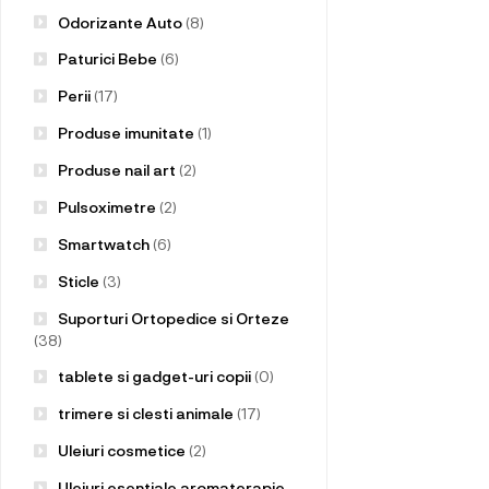
Odorizante Auto
(8)
Paturici Bebe
(6)
Perii
(17)
Produse imunitate
(1)
Produse nail art
(2)
Pulsoximetre
(2)
Smartwatch
(6)
Sticle
(3)
Suporturi Ortopedice si Orteze
(38)
tablete si gadget-uri copii
(0)
trimere si clesti animale
(17)
Uleiuri cosmetice
(2)
Uleiuri esentiale aromaterapie