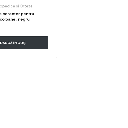
topedice si Orteze
e corector pentru
coloanei, negru
DAUGĂ ÎN COȘ