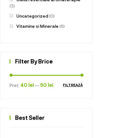
(3)
Uncategorized
(0)
Vitamine si Minerale
(6)
Filter By Brice
40 lei
50 lei
Preț:
—
FILTREAZĂ
Best Seller