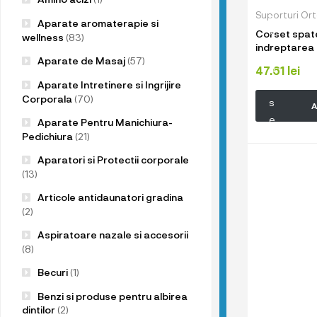
u
Suporturi Or
p
Aparate aromaterapie si
Corset spat
r
wellness
(83)
indreptarea 
o
Aparate de Masaj
(57)
d
47.61
lei
Aparate Intretinere si Ingrijire
u
Corporala
(70)
s
A
e
Aparate Pentru Manichiura-
l
Pedichiura
(21)
e
Aparatori si Protectii corporale
n
(13)
o
Articole antidaunatori gradina
a
(2)
s
Aspiratoare nazale si accesorii
t
(8)
r
Becuri
(1)
e
!
Benzi si produse pentru albirea
dintilor
(2)