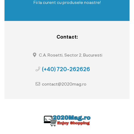
Fii la curent cu produsele noastre!
Contact:
C.A. Rosetti, Sector 2, Bucuresti
(+40) 720-262626
contact@2020mag.ro