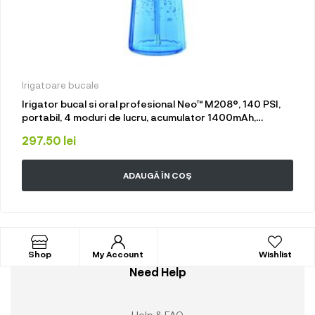
Irigatoare bucale
Irigator bucal si oral profesional Neo™ M208®, 140 PSI,
portabil, 4 moduri de lucru, acumulator 1400mAh,
multiple duze incluse, 300 ml, alb
297.50
lei
ADAUGĂ ÎN COȘ
Shop
My Account
Wishlist
Need Help
Help & FAQ