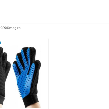
@2020mag.ro
zultat
6