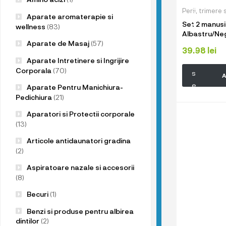
u
Perii
,
trimere s
p
Aparate aromaterapie si
Set 2 manusi 
r
wellness
(83)
Albastru/Neg
o
Aparate de Masaj
(57)
d
39.98
lei
Aparate Intretinere si Ingrijire
u
Corporala
(70)
s
A
e
Aparate Pentru Manichiura-
l
Pedichiura
(21)
e
Aparatori si Protectii corporale
n
(13)
o
Articole antidaunatori gradina
a
(2)
s
Aspiratoare nazale si accesorii
t
(8)
r
Becuri
(1)
e
!
Benzi si produse pentru albirea
dintilor
(2)