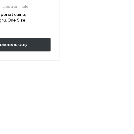
i clesti animale
periat caine,
ru, One Size
DAUGĂ ÎN COȘ