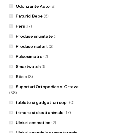
Odorizante Auto
(8)
Paturici Bebe
(6)
Perii
(17)
Produse imunitate
(1)
Produse nail art
(2)
Pulsoximetre
(2)
Smartwatch
(6)
Sticle
(3)
Suporturi Ortopedice si Orteze
(38)
tablete si gadget-uri copii
(0)
trimere si clesti animale
(17)
Uleiuri cosmetice
(2)
Uleiuri esentiale aromaterapie