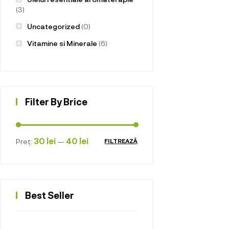
(3)
Uncategorized
(0)
Vitamine si Minerale
(6)
Filter By Brice
30 lei
40 lei
Preț:
—
FILTREAZĂ
Best Seller