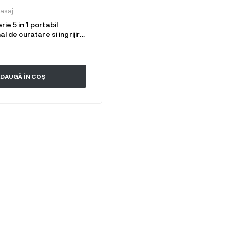
asaj
rie 5 in 1 portabil
al de curatare si ingrijire
etei, rezistent la apa, cu 5
riere si exfoliere
DAUGĂ ÎN COȘ