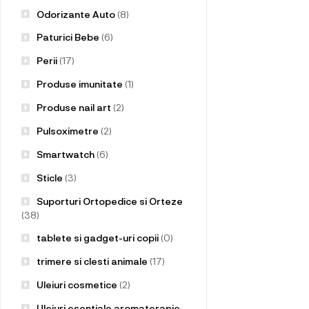
Odorizante Auto
(8)
Paturici Bebe
(6)
Perii
(17)
Produse imunitate
(1)
Produse nail art
(2)
Pulsoximetre
(2)
Smartwatch
(6)
Sticle
(3)
Suporturi Ortopedice si Orteze
(38)
tablete si gadget-uri copii
(0)
trimere si clesti animale
(17)
Uleiuri cosmetice
(2)
Uleiuri esentiale aromaterapie