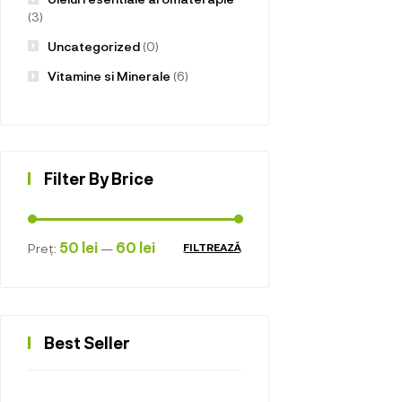
(3)
Uncategorized
(0)
Vitamine si Minerale
(6)
Filter By Brice
50 lei
60 lei
Preț:
—
FILTREAZĂ
Best Seller