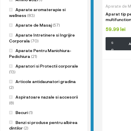
u
Aparate de M
p
Aparate aromaterapie si
Aparat tip pe
r
wellness
(83)
multifunction
o
eficienta a f
Aparate de Masaj
(57)
d
59.99
lei
capete de pe
Aparate Intretinere si Ingrijire
u
Corporala
(70)
s
A
e
Aparate Pentru Manichiura-
l
Pedichiura
(21)
e
Aparatori si Protectii corporale
n
(13)
o
Articole antidaunatori gradina
a
(2)
s
Aspiratoare nazale si accesorii
t
(8)
r
Becuri
(1)
e
!
Benzi si produse pentru albirea
dintilor
(2)