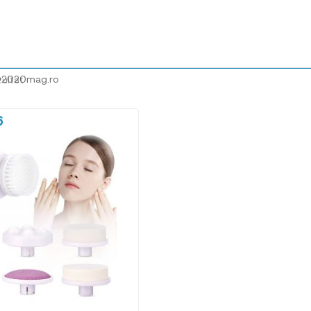
@2020mag.ro
zultat
6