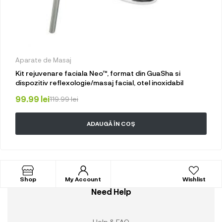
Aparate de Masaj
Kit rejuvenare faciala Neo™, format din GuaSha si
dispozitiv reflexologie/masaj facial, otel inoxidabil
99.99
lei
119.99
lei
ADAUGĂ ÎN COȘ
Shop
My Account
Wishlist
Need Help
Help & FAQ