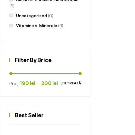
(3)
Uncategorized
(0)
Vitamine si Minerale
(6)
Filter By Brice
190 lei
200 lei
Preț:
—
FILTREAZĂ
Best Seller