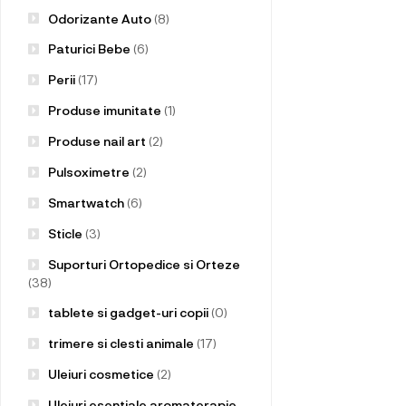
Odorizante Auto
(8)
Paturici Bebe
(6)
Perii
(17)
Produse imunitate
(1)
Produse nail art
(2)
Pulsoximetre
(2)
Smartwatch
(6)
Sticle
(3)
Suporturi Ortopedice si Orteze
(38)
tablete si gadget-uri copii
(0)
trimere si clesti animale
(17)
Uleiuri cosmetice
(2)
Uleiuri esentiale aromaterapie