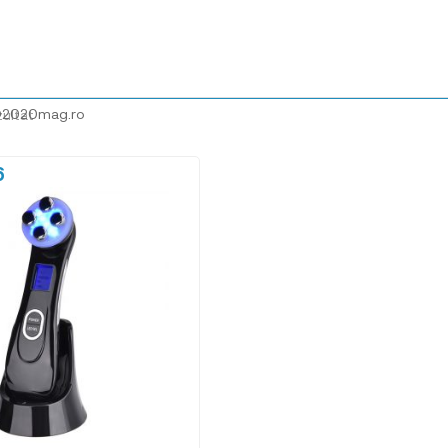
@2020mag.ro
zultat
6