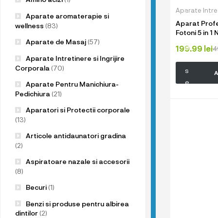
u
Aparate Intret
p
Aparate aromaterapie si
Aparat Profe
r
wellness
(83)
Fotoni 5 in 1
o
intinerirea pi
Aparate de Masaj
(57)
d
199.99
lei
4
tratament El
Aparate Intretinere si Ingrijire
u
lumina LED, i
Corporala
(70)
acneea, albir
s
A
stativ pentr
e
Aparate Pentru Manichiura-
l
Pedichiura
(21)
e
Aparatori si Protectii corporale
n
(13)
o
Articole antidaunatori gradina
a
(2)
s
Aspiratoare nazale si accesorii
t
(8)
r
Becuri
(1)
e
!
Benzi si produse pentru albirea
dintilor
(2)