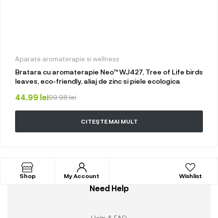
Aparate aromaterapie si wellness
Bratara cu aromaterapie Neo™ WJ427, Tree of Life birds
leaves, eco-friendly, aliaj de zinc si piele ecologica
44.99
lei
99.98
lei
CITEȘTE MAI MULT
Shop
My Account
Wishlist
Need Help
Help & FAQ