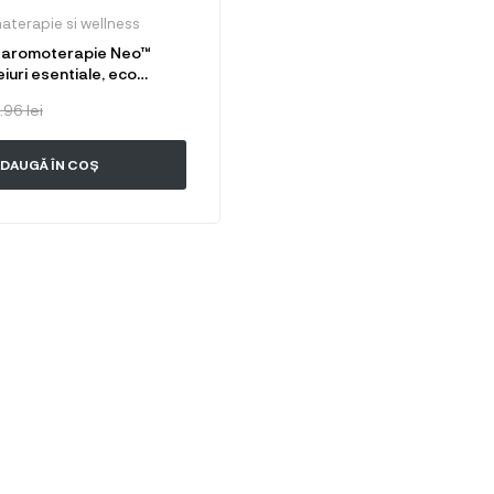
terapie si wellness
o aromoterapie Neo™
iuri esentiale, eco
 inoxidabil
.96
lei
DAUGĂ ÎN COȘ