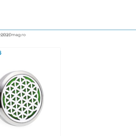
@2020mag.ro
zultat
6