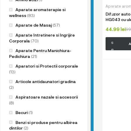
u
Aparate aroma
p
Aparate aromaterapie si
Difuzor aut
r
wellness
(83)
HG043 cu ule
o
friendly, otel
Aparate de Masaj
(57)
d
44.99
lei
99
Aparate Intretinere si Ingrijire
u
Corporala
(70)
s
A
e
Aparate Pentru Manichiura-
l
Pedichiura
(21)
e
Aparatori si Protectii corporale
n
(13)
o
Articole antidaunatori gradina
a
(2)
s
Aspiratoare nazale si accesorii
t
(8)
r
Becuri
(1)
e
!
Benzi si produse pentru albirea
dintilor
(2)