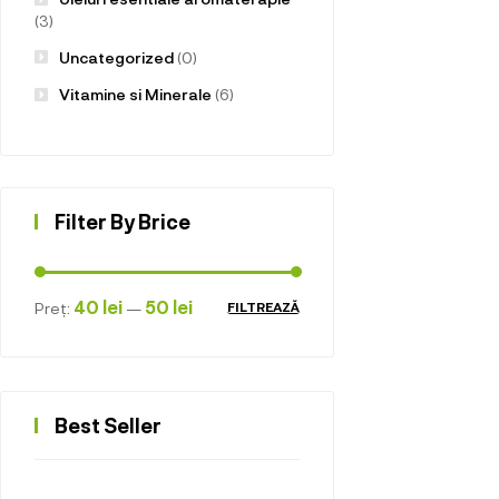
(3)
Uncategorized
(0)
Vitamine si Minerale
(6)
Filter By Brice
40 lei
50 lei
Preț:
—
FILTREAZĂ
Best Seller