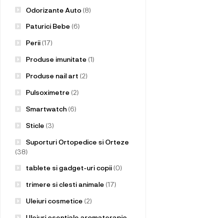
Odorizante Auto
(8)
Paturici Bebe
(6)
Perii
(17)
Produse imunitate
(1)
Produse nail art
(2)
Pulsoximetre
(2)
Smartwatch
(6)
Sticle
(3)
Suporturi Ortopedice si Orteze
(38)
tablete si gadget-uri copii
(0)
trimere si clesti animale
(17)
Uleiuri cosmetice
(2)
Uleiuri esentiale aromaterapie