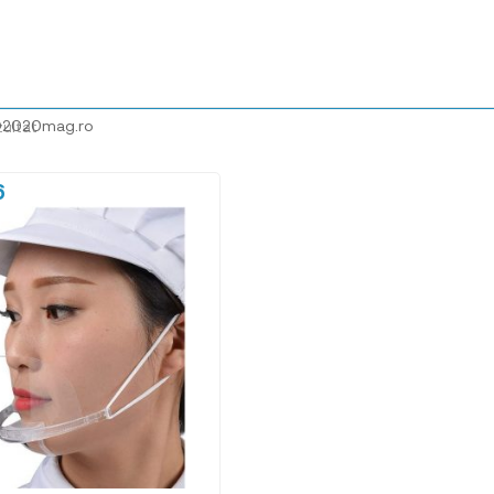
@2020mag.ro
zultat
6