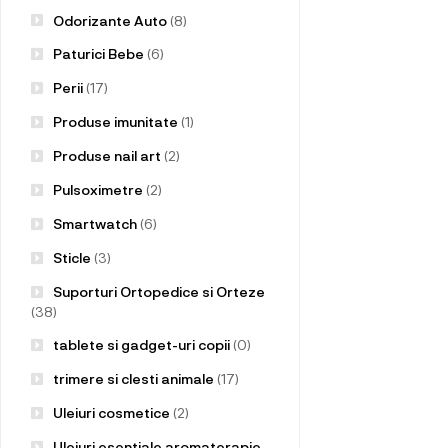
Odorizante Auto
(8)
Paturici Bebe
(6)
Perii
(17)
Produse imunitate
(1)
Produse nail art
(2)
Pulsoximetre
(2)
Smartwatch
(6)
Sticle
(3)
Suporturi Ortopedice si Orteze
(38)
tablete si gadget-uri copii
(0)
trimere si clesti animale
(17)
Uleiuri cosmetice
(2)
Uleiuri esentiale aromaterapie