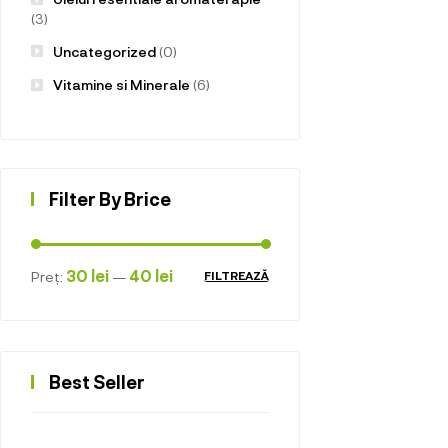
(3)
Uncategorized
(0)
Vitamine si Minerale
(6)
Filter By Brice
30 lei
40 lei
Preț:
—
FILTREAZĂ
Best Seller