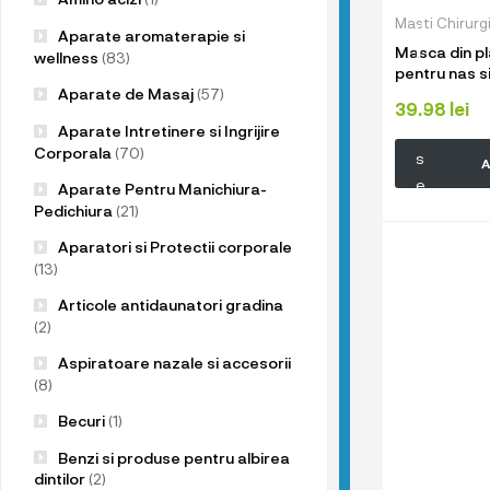
u
Masti Chirurg
p
Aparate aromaterapie si
Masca din pl
r
wellness
(83)
pentru nas si
o
domeniul Ho
Aparate de Masaj
(57)
d
39.98
lei
Infrumuseta
Aparate Intretinere si Ingrijire
u
Corporala
(70)
s
A
e
Aparate Pentru Manichiura-
l
Pedichiura
(21)
e
Aparatori si Protectii corporale
n
(13)
o
Articole antidaunatori gradina
a
(2)
s
Aspiratoare nazale si accesorii
t
(8)
r
Becuri
(1)
e
!
Benzi si produse pentru albirea
dintilor
(2)