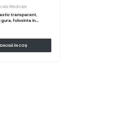
icale Medicale
astic transparent,
 gura, folosinta in
ReCa si Saloane
re, transparent
DAUGĂ ÎN COȘ