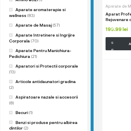
u
Aparate de M
p
Aparate aromaterapie si
Aparat Profes
r
wellness
(83)
Rejuvenare c
o
Photon, intine
Aparate de Masaj
(57)
d
199.99
lei
tratament El
Aparate Intretinere si Ingrijire
u
LED, inchide 
Corporala
(70)
s
A
e
Aparate Pentru Manichiura-
l
Pedichiura
(21)
e
Aparatori si Protectii corporale
n
(13)
o
Articole antidaunatori gradina
a
(2)
s
Aspiratoare nazale si accesorii
t
(8)
r
Becuri
(1)
e
!
Benzi si produse pentru albirea
dintilor
(2)