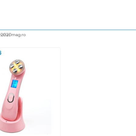
@2020mag.ro
zultat
6