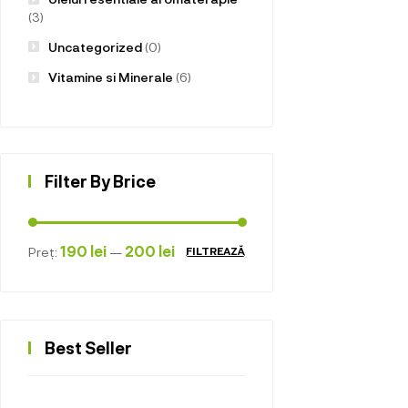
(3)
Uncategorized
(0)
Vitamine si Minerale
(6)
Filter By Brice
190 lei
200 lei
Preț:
—
FILTREAZĂ
Best Seller