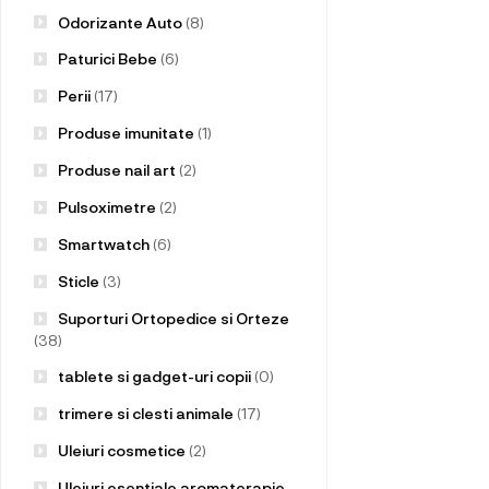
Odorizante Auto
(8)
Paturici Bebe
(6)
Perii
(17)
Produse imunitate
(1)
Produse nail art
(2)
Pulsoximetre
(2)
Smartwatch
(6)
Sticle
(3)
Suporturi Ortopedice si Orteze
(38)
tablete si gadget-uri copii
(0)
trimere si clesti animale
(17)
Uleiuri cosmetice
(2)
Uleiuri esentiale aromaterapie