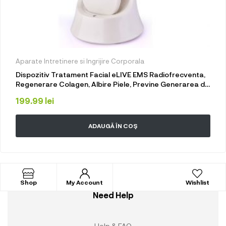
Aparate Intretinere si Ingrijire Corporala
Dispozitiv Tratament Facial eLIVE EMS Radiofrecventa,
Regenerare Colagen, Albire Piele, Previne Generarea de
Melanina, Anti-Inflamator, Stand Incarcare, Alb
199.99
lei
ADAUGĂ ÎN COȘ
Shop
My Account
Wishlist
Need Help
Help & FAQ