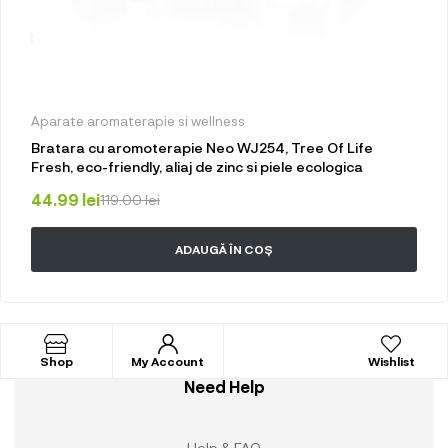
Aparate aromaterapie si wellness
Bratara cu aromoterapie Neo WJ254, Tree Of Life
Fresh, eco-friendly, aliaj de zinc si piele ecologica
44.99
lei
119.00
lei
ADAUGĂ ÎN COȘ
Shop
My Account
Wishlist
Need Help
Help & FAQ