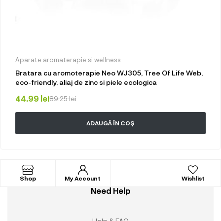
Aparate aromaterapie si wellness
Bratara cu aromoterapie Neo WJ305, Tree Of Life Web,
eco-friendly, aliaj de zinc si piele ecologica
44.99
lei
89.25
lei
ADAUGĂ ÎN COȘ
Shop
My Account
Wishlist
Need Help
Help & FAQ