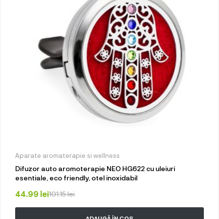
Aparate aromaterapie si wellness
Difuzor auto aromoterapie NEO HG622 cu uleiuri
esentiale, eco friendly, otel inoxidabil
44.99
lei
101.15
lei
ADAUGĂ ÎN COȘ