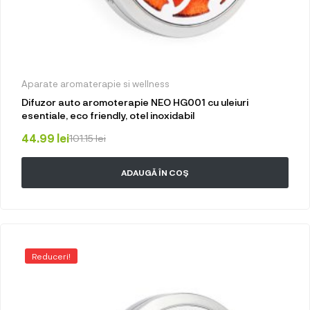
Aparate aromaterapie si wellness
Difuzor auto aromoterapie NEO HG001 cu uleiuri
esentiale, eco friendly, otel inoxidabil
44.99
lei
101.15
lei
ADAUGĂ ÎN COȘ
Reduceri!