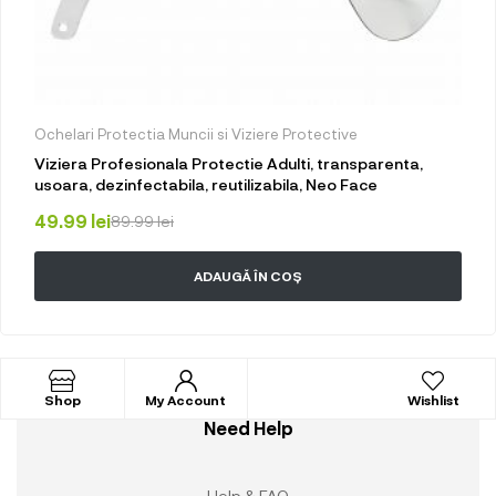
Ochelari Protectia Muncii si Viziere Protective
Viziera Profesionala Protectie Adulti, transparenta,
usoara, dezinfectabila, reutilizabila, Neo Face
49.99
lei
89.99
lei
ADAUGĂ ÎN COȘ
Shop
My Account
Wishlist
Need Help
Help & FAQ